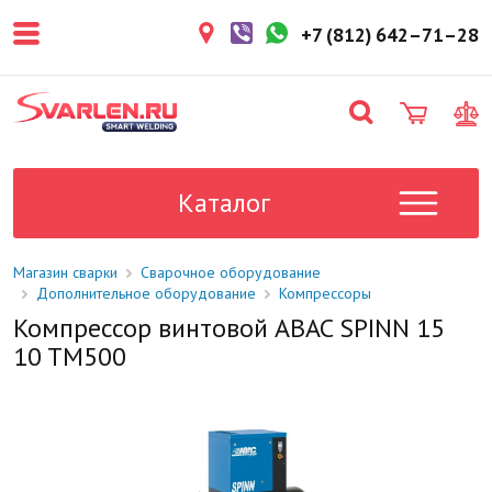
покупателем. Срок резерва — не
более 3 рабочих дней.
+7 (812) 642–71–28
1-2 дня
Товар в наличии на складе. Срок
поставки в магазин: 1-2 рабочих
дня.
Под заказ
Данный товар отсутствует на
складе. Сроки поставки
Каталог
уточните у менеджера.
Магазин сварки
Сварочное оборудование
Дополнительное оборудование
Компрессоры
Компрессор винтовой ABAC SPINN 15
10 TM500