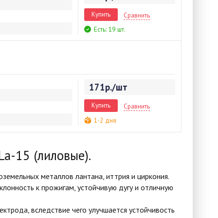
Купить
Сравнить
Есть: 19 шт.
171р./шт
Купить
Сравнить
1-2 дня
La-1
5 (лиловые).
земельных металлов лантана, иттрия и циркония.
склонность к прожигам, устойчивую дугу и отличную
ектрода, вследствие чего улучшается устойчивость