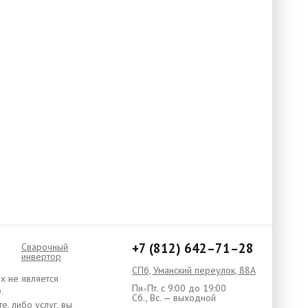
+7 (812) 642–71–28
Сварочный
инвертор
СПб, Уманский переулок, 88А
х не является
Пн.-Пт. с 9:00 до 19:00
.
Сб., Вс. — выходной
, либо услуг, вы