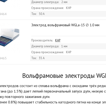
Диаметр электрода:
2 мм
Страна происхождения:
КНР
 4464
Ток:
50 А
Электрод вольфрамовый WGLa-15 ∅ 1.0 мм
Производитель:
КНР
Диаметр электрода:
1 мм
Страна происхождения:
КНР
 4465
Ток:
35 А
Вольфрамовые электроды
WG
лектродов состоит из сплава вольфрама с оксидами трёх редко
ана (до 1.5%) дает легкий первоначальный запуск дуги, низкую 
ку повторного зажигания дуги.
енее 0.8%) повышает стабильность катодного пятна на конце эл