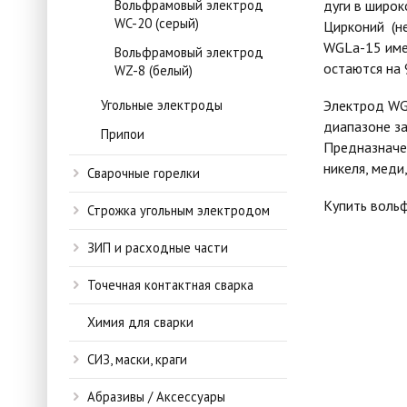
Вольфрамовый электрод
дуги в широк
WC-20 (серый)
Цирконий
(н
WGLa-1
5 им
Вольфрамовый электрод
остаются на 
WZ-8 (белый)
Угольные электроды
Электрод W
диапазоне за
Припои
П
редназнач
никеля, меди
Сварочные горелки
Купить воль
Строжка угольным электродом
ЗИП и расходные части
Точечная контактная сварка
Химия для сварки
СИЗ, маски, краги
Абразивы / Аксессуары