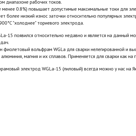
ом диапазоне рабочих токов.
е менее 0.8%)
повышает допустимые максимальные токи для элек
еет более низкий износ заточки относительно популярных элект
900°C "холоднее" ториевого электрода.
GLa-1
5 появился относительно недавно и является на данный 
дач.
ен фиолетовый вольфрам
WGLa
для сварки нелегированной и вы
, алюминия, магния и их сплавов. Применяется для сварки как на
фрамовый электрод
WGLa-1
5 (лиловый) всегда можно у нас на Я