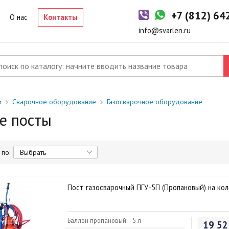
+7 (812) 6
О нас
Контакты
info@svarlen.ru
и
Сварочное оборудование
Газосварочное оборудование
е посты
по:
Пост газосварочный ПГУ-5П (Пропановый) на ко
Баллон пропановый:
5 л
19 52