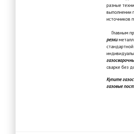
разные техни
выполнении г
источников п
Главным пр
резки
металл
стандартной 
индивидуальн
газосварочн
сварке без д
Купите газо
газовые пост