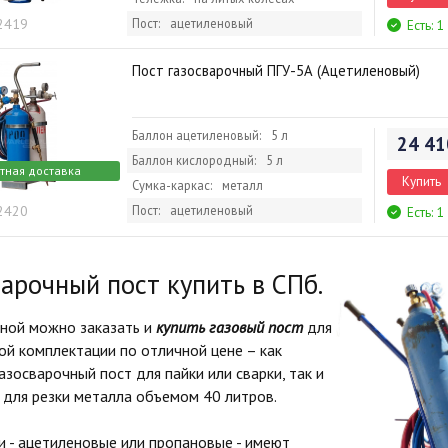
 2419
Пост:
ацетиленовый
Есть: 1
Пост газосварочный ПГУ-5А (Ацетиленовый)
Баллон ацетиленовый:
5 л
24 41
Баллон кислородный:
5 л
тная доставка
Купить
Сумка-каркас:
металл
 2420
Пост:
ацетиленовый
Есть: 1
арочный пост купить в СПб.
рной можно заказать и
купить газовый пост
для
ой комплектации по отличной цене – как
азосварочный пост для пайки или сварки, так и
 для резки металла объемом 40 литров.
- ацетиленовые или пропановые - имеют