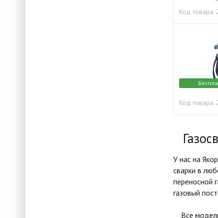
Код товара:
Беспла
Код товара:
Газосв
У нас на Яко
сварки в люб
переносной г
газовый пост
Все модели 