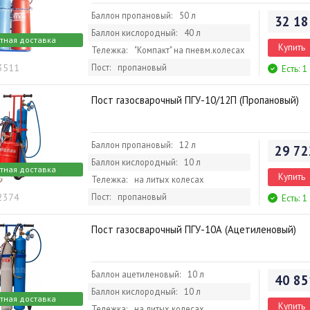
Баллон пропановый:
50 л
32 18
Баллон кислородный:
40 л
тная доставка
Купить
Тележка:
"Компакт" на пневм.колесах
 3511
Пост:
пропановый
Есть: 1
Пост газосварочный ПГУ-10/12П (Пропановый)
Баллон пропановый:
12 л
29 72
Баллон кислородный:
10 л
тная доставка
Купить
Тележка:
на литых колесах
 2374
Пост:
пропановый
Есть: 1
Пост газосварочный ПГУ-10А (Ацетиленовый)
Баллон ацетиленовый:
10 л
40 85
Баллон кислородный:
10 л
тная доставка
Купить
Тележка:
на литых колесах