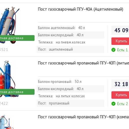
Пост газосварочный ПГУ-40А (Ацетиленовый)
Баллон ацетиленовый:
40 л
45 09
Баллон кислородный:
40 л
тная доставка
Купить
Тележка:
на пневм.колесах
 3521
Пост:
ацетиленовый
Есть: 1
Пост газосварочный пропановый ПГУ-40П (литые
Баллон пропановый:
50 л
32 18
Баллон кислородный:
40 л
тная доставка
Купить
Тележка:
на литых колесах
 2422
Пост:
пропановый
Есть: 2
Пост газосварочный пропановый ПГУ-40П (компа