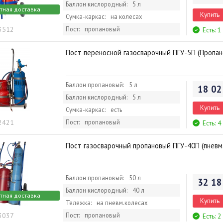
Баллон кислородный:
5 л
тная доставка
Купить
Сумка-каркас:
на колесах
 3512
Пост:
пропановый
Есть: 1
Пост переносной газосварочный ПГУ-5П (Пропан
Баллон пропановый:
5 л
18 02
Баллон кислородный:
5 л
Купить
Сумка-каркас:
есть
 2421
Пост:
пропановый
Есть: 4
Пост газосварочный пропановый ПГУ-40П (пневм
Баллон пропановый:
50 л
32 18
Баллон кислородный:
40 л
тная доставка
Купить
Тележка:
на пневм.колесах
 3037
Пост:
пропановый
Есть: 2