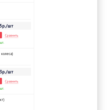
5р./шт
Сравнить
 шт.
 колеса)
3р./шт
Сравнить
 шт.
кт)