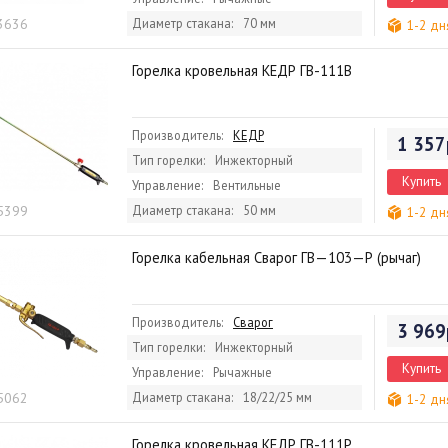
 3636
Диаметр стакана:
70 мм
1-2 дн
Горелка кровельная КЕДР ГВ-111В
Производитель:
КЕДР
1 357
Тип горелки:
Инжекторный
Купить
Управление:
Вентильные
 5399
Диаметр стакана:
50 мм
1-2 дн
Горелка кабельная Сварог ГВ—103—Р (рычаг)
Производитель:
Сварог
3 969
Тип горелки:
Инжекторный
Купить
Управление:
Рычажные
 5062
Диаметр стакана:
18/22/25 мм
1-2 дн
Горелка кровельная КЕДР ГВ-111Р