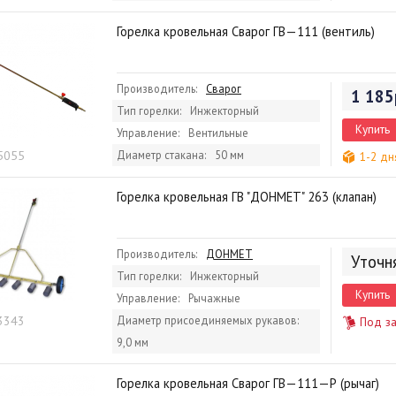
Горелка кровельная Сварог ГВ—111 (вентиль)
Производитель:
Сварог
1 185
Тип горелки:
Инжекторный
Купить
Управление:
Вентильные
 5055
Диаметр стакана:
50 мм
1-2 дн
Горелка кровельная ГВ "ДОНМЕТ" 263 (клапан)
Производитель:
ДОНМЕТ
Уточн
Тип горелки:
Инжекторный
Купить
Управление:
Рычажные
 3343
Диаметр присоединяемых рукавов:
Под за
9,0 мм
Горелка кровельная Сварог ГВ—111—Р (рычаг)