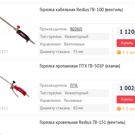
Горелка кабельная Redius ГВ-100 (вентиль)
Производитель:
REDIUS
1 120
Тип горелки:
Инжекторный
Купить
Управление:
Вентильные
 3337
Диаметр стакана:
35 мм
1-2 дн
Горелка пропановая ПТК ГВ-501Р (клапан)
Производитель:
ПТК
1 002
Тип горелки:
Инжекторный
Купить
Управление:
Рычажные
 2432
Диаметр стакана:
80 мм
1-2 дн
Горелка кровельная Redius ГВ-131 (вентиль)