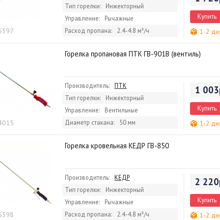
Тип горелки:
Инжекторный
Купить
Управление:
Рычажные
 5397
Расход пропана:
2.4-4.8 м³/ч
1-2 дн
Горелка пропановая ПТК ГВ-901В (вентиль)
Производитель:
ПТК
1 003
Тип горелки:
Инжекторный
Купить
Управление:
Вентильные
 4015
Диаметр стакана:
50 мм
1-2 дн
Горелка кровельная КЕДР ГВ-850
Производитель:
КЕДР
2 220
Тип горелки:
Инжекторный
Купить
Управление:
Рычажные
 5398
Расход пропана:
2.4-4.8 м³/ч
1-2 дн