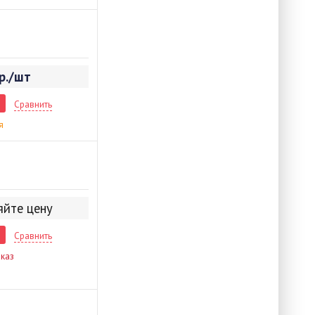
р./шт
Сравнить
я
яйте цену
Сравнить
каз