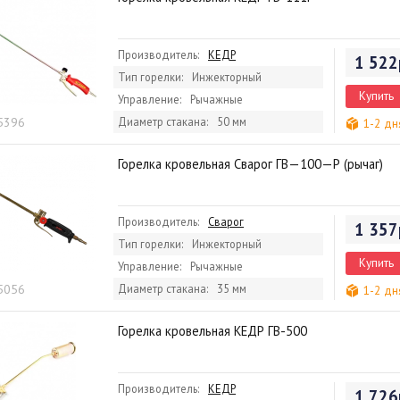
Производитель:
КЕДР
1 522
Тип горелки:
Инжекторный
Купить
Управление:
Рычажные
 5396
Диаметр стакана:
50 мм
1-2 дн
Горелка кровельная Сварог ГВ—100—Р (рычаг)
Производитель:
Сварог
1 357
Тип горелки:
Инжекторный
Купить
Управление:
Рычажные
 5056
Диаметр стакана:
35 мм
1-2 дн
Горелка кровельная КЕДР ГВ-500
Производитель:
КЕДР
1 726