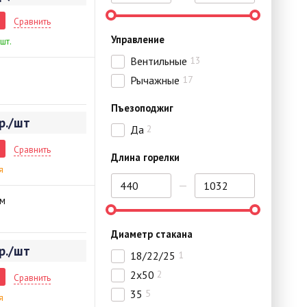
Сравнить
Управление
 шт.
Вентильные
13
Рычажные
17
Пъезоподжиг
р./шт
Да
2
Сравнить
Длина горелки
я
ом
Диаметр стакана
р./шт
18/22/25
1
2х50
2
Сравнить
35
5
я