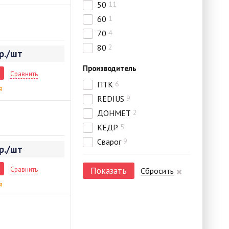
50
11
60
1
70
4
80
2
р./шт
Производитель
Сравнить
ПТК
6
я
REDIUS
9
ДОНМЕТ
2
КЕДР
5
Сварог
9
р./шт
Сравнить
Показать
Сбросить
я