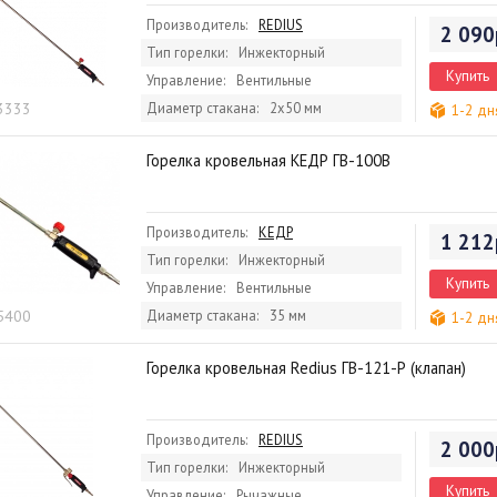
Производитель:
REDIUS
2 090
Тип горелки:
Инжекторный
Купить
Управление:
Вентильные
 3333
Диаметр стакана:
2х50 мм
1-2 дн
Горелка кровельная КЕДР ГВ-100В
Производитель:
КЕДР
1 212
Тип горелки:
Инжекторный
Купить
Управление:
Вентильные
 5400
Диаметр стакана:
35 мм
1-2 дн
Горелка кровельная Redius ГВ-121-Р (клапан)
Производитель:
REDIUS
2 000
Тип горелки:
Инжекторный
Купить
Управление:
Рычажные