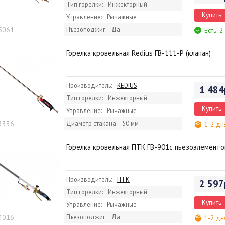
Тип горелки:
Инжекторный
Купить
Управление:
Рычажные
 5061
Пъезоподжиг:
Да
Есть: 2
Горелка кровельная Redius ГВ-111-Р (клапан)
Производитель:
REDIUS
1 484
Тип горелки:
Инжекторный
Купить
Управление:
Рычажные
 3336
Диаметр стакана:
50 мм
1-2 дн
Горелка кровельная ПТК ГВ-901с пьезоэлемент
Производитель:
ПТК
2 597
Тип горелки:
Инжекторный
Купить
Управление:
Рычажные
 4016
Пъезоподжиг:
Да
1-2 дн