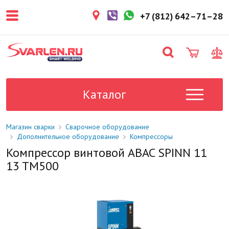
покупателем. Срок резерва — не
более 3 рабочих дней.
+7 (812) 642–71–28
1-2 дня
Товар в наличии на складе. Срок
поставки в магазин: 1-2 рабочих
дня.
Под заказ
Данный товар отсутствует на
складе. Сроки поставки
Каталог
уточните у менеджера.
Магазин сварки
Сварочное оборудование
Дополнительное оборудование
Компрессоры
Компрессор винтовой ABAC SPINN 11
13 TM500