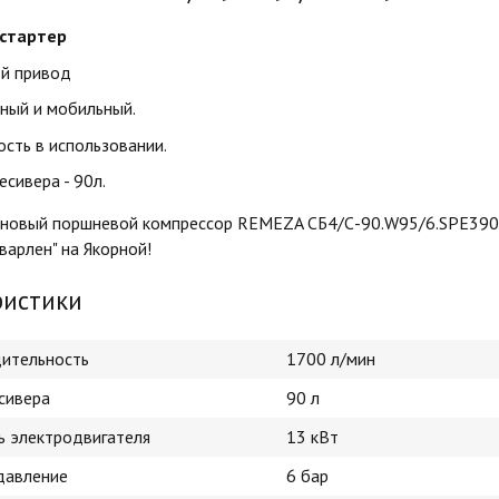
 стартер
й привод
ный и мобильный.
сть в использовании.
сивера - 90л.
иновый поршневой компрессор REMEZA СБ4/С-90.W95/6.SPE390
Сварлен" на Якорной!
ристики
ительность
1700 л/мин
сивера
90 л
 электродвигателя
13 кВт
давление
6 бар