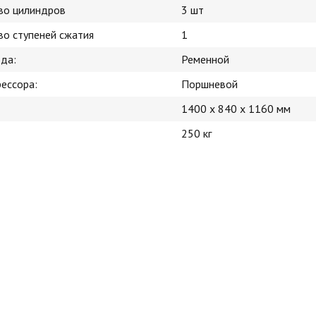
во цилиндров
3 шт
во ступеней сжатия
1
ода:
Ременной
рессора:
Поршневой
1400 x 840 x 1160 мм
250 кг