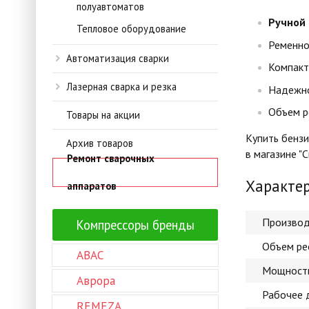
полуавтоматов
Ручной
Тепловое оборудование
Ременно
Автоматизация сварки
Компакт
Лазерная сварка и резка
Надежно
Объем ре
Товары на акции
Купить бенз
Архив товаров
в магазине "
Ремонт сварочных
Характе
аппаратов
Производ
Компрессоры бренды
Объем ре
ABAC
Мощность
Аврора
Рабочее 
REMEZA