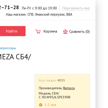
42–71–28
.
Пн-Пт с 9:00 до 19:00
Перезвонить мне
Наш магазин: СПб, Уманский переулок, 88А
Найти
Корзина
Сравнить (
0
)
мпрессоры
MEZA СБ4/
Код товара:
4055
Производитель:
Remeza
Модель: СБ4/
С-90.W95/6.SPE390R
1-2 дня