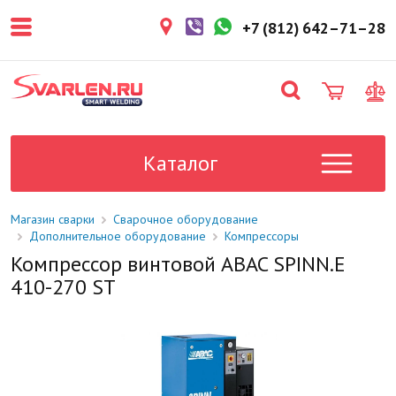
покупателем. Срок резерва — не
более 3 рабочих дней.
+7 (812) 642–71–28
1-2 дня
Товар в наличии на складе. Срок
поставки в магазин: 1-2 рабочих
дня.
Под заказ
Данный товар отсутствует на
складе. Сроки поставки
Каталог
уточните у менеджера.
Магазин сварки
Сварочное оборудование
Дополнительное оборудование
Компрессоры
Компрессор винтовой ABAC SPINN.E
410-270 ST