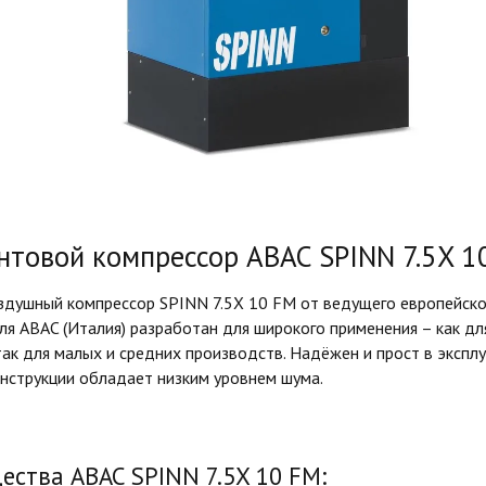
нтовой компрессор ABAC SPINN 7.5X 1
здушный компрессор SPINN 7.5X 10 FM от ведущего европейско
я ABAC (Италия) разработан для широкого применения – как д
так для малых и средних производств. Надёжен и прост в эксплу
онструкции обладает низким уровнем шума.
ства ABAC SPINN 7.5X 10 FM: