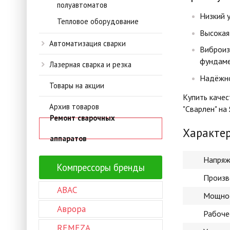
полуавтоматов
Низкий 
Тепловое оборудование
Высокая
Автоматизация сварки
Виброиз
фундам
Лазерная сварка и резка
Надёжно
Товары на акции
Купить качес
Архив товаров
"Сварлен" на
Ремонт сварочных
Характе
аппаратов
Напряж
Компрессоры бренды
Произв
ABAC
Мощнос
Аврора
Рабоче
REMEZA