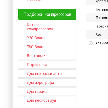
Уровен
Тип пр
Подборки компрессоров
Тип ко
Каталог
Габари
компрессоров
Вес
220 Вольт
Артику
380 Вольт
Винтовые
Поршневые
Для покраски авто
Для аэрографа
Для гаража
Для пескоструя