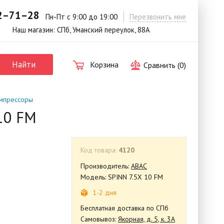
42–71–28
.
Пн-Пт с 9:00 до 19:00
Перезвонить мне
Наш магазин: СПб, Уманский переулок, 88А
Найти
Корзина
Сравнить (
0
)
мпрессоры
10 FM
Код товара:
4120
Производитель:
ABAC
Модель: SPINN 7.5X 10 FM
1-2 дня
Бесплатная доставка по СПб
Самовывоз:
Якорная, д. 5, к. 3А