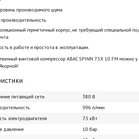
уровень производимого шума
 производительность.
оляционный герметичный корпус, не требующий специальной по
ента
сть в работе и простота в эксплуатации.
твенный винтовой компрессор ABAC SPINN 7.5X 10 FM можно у 
 Якорной!
ристики
ение питающей сети
380 В
одительность
996 л/мин
ть электродвигателя
7.5 кВт
е давление
10 бар