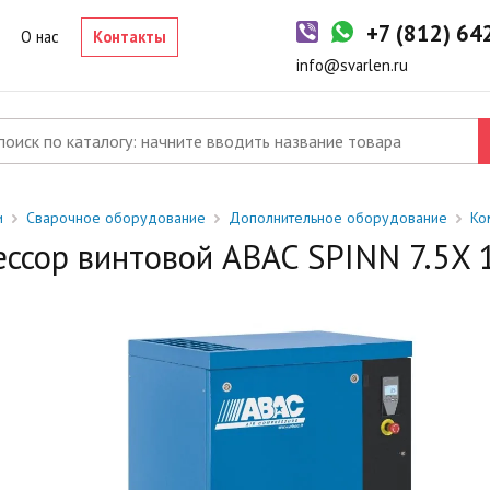
-2 дня
+7 (812) 6
р в наличии на складе. Срок поставки в магазин: 1-2 рабочих дня
О нас
Контакты
од заказ
info@svarlen.ru
ый товар отсутствует на складе. Сроки поставки уточните у
джера.
и
Сварочное оборудование
Дополнительное оборудование
Ко
ссор винтовой ABAC SPINN 7.5X 