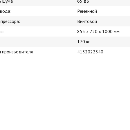
ь шума
65 дБ
ивода:
Ременной
мпрессора:
Винтовой
ты
855 x 720 x 1000 мм
170 кг
л производителя
4152022540