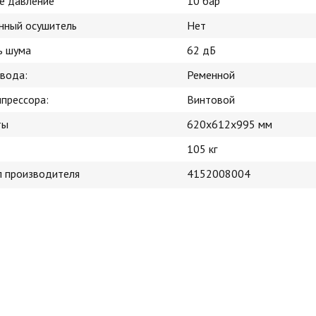
е давление
10 бар
нный осушитель
Нет
ь шума
62 дБ
ивода:
Ременной
мпрессора:
Винтовой
ты
620x612x995 мм
105 кг
л производителя
4152008004