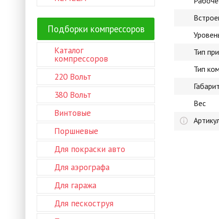
Рабоче
Встрое
Подборки компрессоров
Уровен
Каталог
Тип пр
компрессоров
Тип ко
220 Вольт
Габари
380 Вольт
Вес
Винтовые
Артику
Поршневые
Для покраски авто
Для аэрографа
Для гаража
Для пескоструя