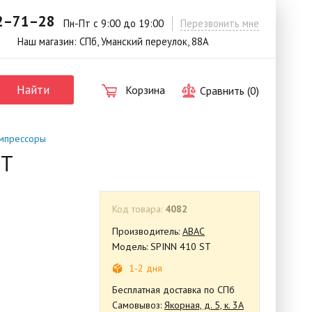
42–71–28
.
Пн-Пт с 9:00 до 19:00
Перезвонить мне
Наш магазин: СПб, Уманский переулок, 88А
Найти
Корзина
Сравнить (
0
)
мпрессоры
ST
Код товара:
4082
Производитель:
ABAC
Модель: SPINN 410 ST
1-2 дня
Бесплатная доставка по СПб
Самовывоз:
Якорная, д. 5, к. 3А