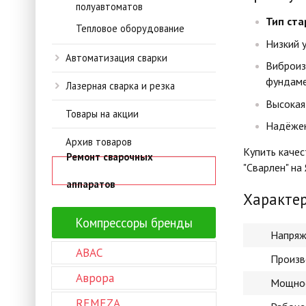
полуавтоматов
Тип ста
Тепловое оборудование
Низкий 
Автоматизация сварки
Виброиз
фундам
Лазерная сварка и резка
Высокая
Товары на акции
Надёжен
Архив товаров
Купить качес
Ремонт сварочных
"Сварлен" на
аппаратов
Характе
Компрессоры бренды
Напряж
ABAC
Произв
Аврора
Мощнос
REMEZA