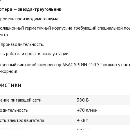
ртера — звезда-треугольник
уровень производимого шума
оляционный герметичный корпус, не требующий специальной по
ента
 производительность.
 в работе и прост в эксплуатации.
твенный винтовой компрессор ABAC SPINN 410 ST можно у нас 
 Якорной!
ристики
ение питающей сети
380 В
одительность
470 л/мин
ть электродвигателя
4 кВт