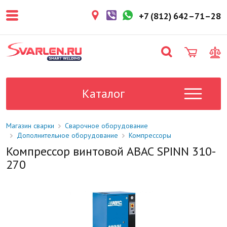
покупателем. Срок резерва — не
более 3 рабочих дней.
+7 (812) 642–71–28
1-2 дня
Товар в наличии на складе. Срок
поставки в магазин: 1-2 рабочих
дня.
Под заказ
Данный товар отсутствует на
складе. Сроки поставки
Каталог
уточните у менеджера.
Магазин сварки
Сварочное оборудование
Дополнительное оборудование
Компрессоры
Компрессор винтовой ABAC SPINN 310-
270