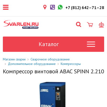
покупателем. Срок резерва — не
более 3 рабочих дней.
+7 (812) 642–71–28
1-2 дня
Товар в наличии на складе. Срок
поставки в магазин: 1-2 рабочих
дня.
Под заказ
Данный товар отсутствует на
складе. Сроки поставки
Каталог
уточните у менеджера.
Магазин сварки
Сварочное оборудование
Дополнительное оборудование
Компрессоры
Компрессор винтовой ABAC SPINN 2.210