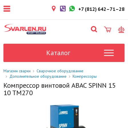
покупателем. Срок резерва — не
более 3 рабочих дней.
+7 (812) 642–71–28
1-2 дня
Товар в наличии на складе. Срок
поставки в магазин: 1-2 рабочих
дня.
Под заказ
Данный товар отсутствует на
складе. Сроки поставки
Каталог
уточните у менеджера.
Магазин сварки
Сварочное оборудование
Дополнительное оборудование
Компрессоры
Компрессор винтовой ABAC SPINN 15
10 TM270