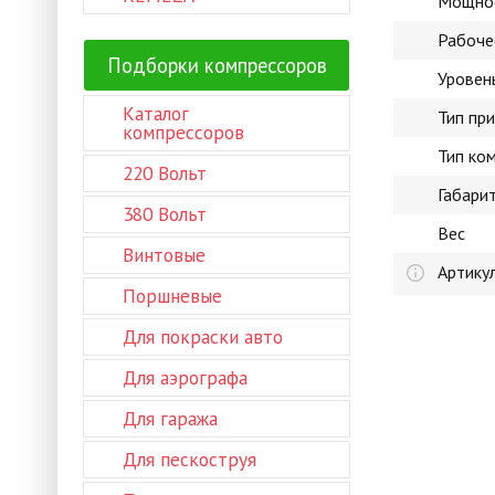
Мощнос
Рабоче
Подборки компрессоров
Уровен
Каталог
Тип пр
компрессоров
Тип ко
220 Вольт
Габари
380 Вольт
Вес
Винтовые
Артику
Поршневые
Для покраски авто
Для аэрографа
Для гаража
Для пескоструя