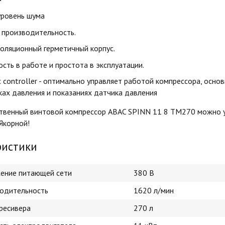
уровень шума
 производительность.
оляционный герметичный корпус.
сть в работе и простота в эксплуатации.
c controller - оптимально управляет работой компрессора, осно
ках давления и показаниях датчика давления
ственный винтовой компрессор ABAC SPINN 11 8 TM270 можно у 
 Якорной!
ристики
ение питающей сети
380 В
одительность
1620 л/мин
ресивера
270 л