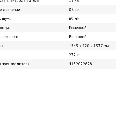
ть электродвигателя
11 кВт
е давление
8 бар
ь шума
69 дБ
ивода:
Ременной
мпрессора:
Винтовой
ты
1543 x 720 x 1337 мм
232 кг
л производителя
4152022628