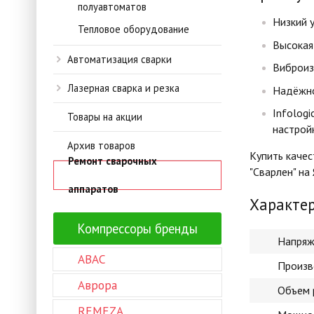
полуавтоматов
Низкий 
Тепловое оборудование
Высокая
Автоматизация сварки
Виброиз
Лазерная сварка и резка
Надёжно
Infologi
Товары на акции
настрой
Архив товаров
Купить каче
Ремонт сварочных
"Сварлен" на
аппаратов
Характе
Компрессоры бренды
Напряж
ABAC
Произв
Аврора
Объем 
REMEZA