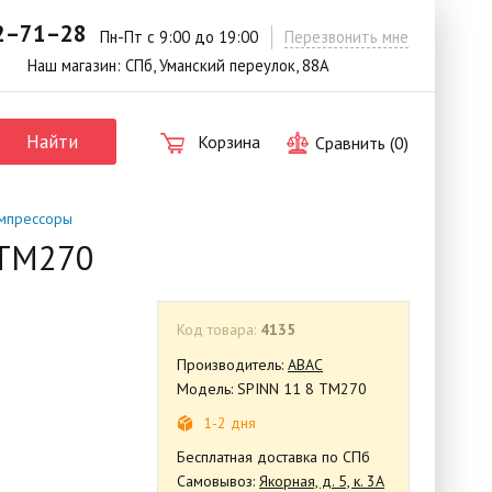
42–71–28
.
Пн-Пт с 9:00 до 19:00
Перезвонить мне
Наш магазин: СПб, Уманский переулок, 88А
Найти
Корзина
Сравнить (
0
)
мпрессоры
 TM270
Код товара:
4135
Производитель:
ABAC
Модель: SPINN 11 8 TM270
1-2 дня
Бесплатная доставка по СПб
Самовывоз:
Якорная, д. 5, к. 3А