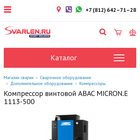
покупателем. Срок резерва — не
более 3 рабочих дней.
+7 (812) 642–71–28
1-2 дня
Товар в наличии на складе. Срок
поставки в магазин: 1-2 рабочих
дня.
Под заказ
Данный товар отсутствует на
складе. Сроки поставки
Каталог
уточните у менеджера.
Магазин сварки
Сварочное оборудование
Дополнительное оборудование
Компрессоры
Компрессор винтовой ABAC MICRON.E
1113-500