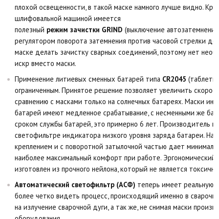
плохой освещенности, в такой маске намного лучше видно. Кро
шлифовальной машиной имеется
полезный
режим зачистки GRIND
(выключение автозатемнения
регулятором поворота затемнения против часовой стрелки до 
маске делать зачистку сварных соединений, поэтому нет нео
искр вместо маски.
Применение литиевых сменных батарей типа
CR2045
(таблетка
ограниченным. Принятое решение позволяет увеличить скорост
сравнению с масками только на солнечных батареях. Маски ин
батарей имеют медленное срабатывание, с несменными же бат
сроком службы батарей, это примерно 6 лет. Производитель п
светофильтре индикатора низкого уровня заряда батареи. На
креплением и с поворотной затылочной частью дает минимальн
наиболее максимальный комфорт при работе. Эргономический и
изготовлен из прочного нейлона, который не является токсичны
Автоматический светофильтр (АСФ)
теперь имеет реальную ц
более четко видеть процесс, происходящий именно в сварочно
на излучение сварочной дуги, а так же, не снимая маски произ
оборудования.