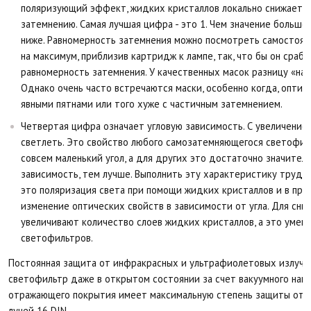
поляризующий эффект, жидких кристаллов локально снижается
затемнению. Самая лучшая цифра - это 1. Чем значение больше
ниже. Равномерность затемнения можно посмотреть самостоят
на максимум, приблизив картридж к лампе, так, что бы он сраб
равномерность затемнения. У качественных масок разницу «на 
Однако очень часто встречаются маски, особенно когда, оптиче
явными пятнами или того хуже с частичным затемнением.
Четвертая цифра означает угловую зависимость. С увеличение
светлеть. Это свойство любого самозатемняющегося светофил
совсем маленький угол, а для других это достаточно значитель
зависимость, тем лучше. Выполнить эту характеристику трудно
это поляризация света при помощи жидких кристаллов и в при
изменение оптических свойств в зависимости от угла. Для сни
увеличивают количество слоев жидких кристаллов, а это уме
светофильтров.
Постоянная защита от инфракрасных и ультрафиолетовых излуч
светофильтр даже в открытом состоянии за счет вакуумного нап
отражающего покрытия имеет максимальную степень защиты от 
лучей 16 DIN.