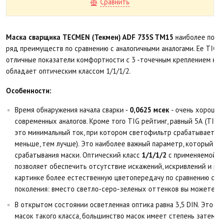
Сравнить
Маска сварщика TECMEN (Текмен) ADF 735S TM15
наиболее поку
ряд преимуществ по сравнению с аналогичными аналогами. Ее TIG
отличные показатели комфортности с 3 -точечным креплением наг
обладает оптическим классом 1/1/1/2.
Особенности:
Время обнаружения начала сварки -
0,0625 мсек
- очень хорош
современных аналогов. Кроме того TIG рейтинг, равный 5А (TIG 
это минимальный ток, при котором светофильтр срабатывает в
меньше, тем лучше). Это наиболее важный параметр, который 
срабатывания маски. Оптический класс
1/1/1/2
с применяемой т
позволяет обеспечить отсутствие искажений, искривлений и р
картинке более естественную цветопередачу по сравнению с
поколения: вместо светло-серо-зеленых оттенков вы можете н
В открытом состоянии осветленная оптика равна 3,5 DIN. Это 
масок такого класса, большинство масок имеет степень затемне