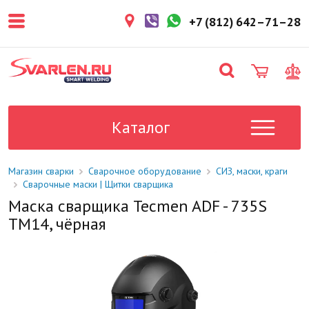
покупателем. Срок резерва — не
более 3 рабочих дней.
+7 (812) 642–71–28
1-2 дня
Товар в наличии на складе. Срок
поставки в магазин: 1-2 рабочих
дня.
Под заказ
Данный товар отсутствует на
складе. Сроки поставки
Каталог
уточните у менеджера.
Магазин сварки
Сварочное оборудование
СИЗ, маски, краги
Сварочные маски | Щитки сварщика
Маска сварщика Tecmen ADF - 735S
TM14, чёрная