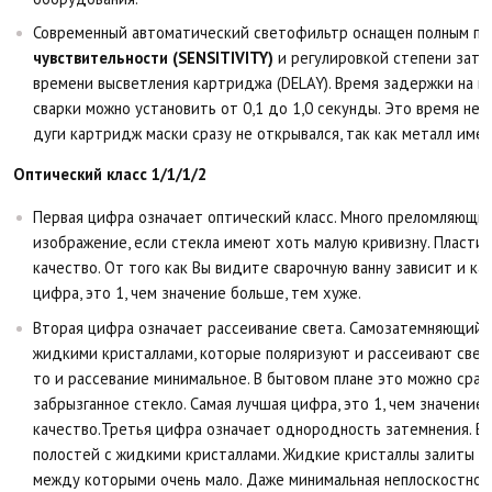
Современный автоматический светофильтр оснащен полным пе
чувствительности (SENSITIVITY)
и регулировкой степени зате
времени высветления картриджа (DELAY). Время задержки на в
сварки можно установить от 0,1 до 1,0 секунды. Это время не
дуги картридж маски сразу не открывался, так как металл име
Оптический класс 1/1/1/2
Первая цифра означает оптический класс. Много преломляющи
изображение, если стекла имеют хоть малую кривизну. Пласти
качество. От того как Вы видите сварочную ванну зависит и ка
цифра, это 1, чем значение больше, тем хуже.
Вторая цифра означает рассеивание света. Самозатемняющийс
жидкими кристаллами, которые поляризуют и рассеивают свет.
то и рассевание минимальное. В бытовом плане это можно сравн
забрызганное стекло. Самая лучшая цифра, это 1, чем значение
качество.Третья цифра означает однородность затемнения. В 
полостей с жидкими кристаллами. Жидкие кристаллы залиты м
между которыми очень мало. Даже минимальная неплоскостност