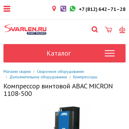
покупателем. Срок резерва — не
более 3 рабочих дней.
+7 (812) 642–71–28
1-2 дня
Товар в наличии на складе. Срок
поставки в магазин: 1-2 рабочих
дня.
Под заказ
Данный товар отсутствует на
складе. Сроки поставки
Каталог
уточните у менеджера.
Магазин сварки
Сварочное оборудование
Дополнительное оборудование
Компрессоры
Компрессор винтовой ABAC MICRON
1108-500