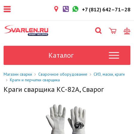
покупателем. Срок резерва — не
более 3 рабочих дней.
+7 (812) 642–71–28
1-2 дня
Товар в наличии на складе. Срок
поставки в магазин: 1-2 рабочих
дня.
Под заказ
Данный товар отсутствует на
складе. Сроки поставки
Каталог
уточните у менеджера.
Магазин сварки
Сварочное оборудование
СИЗ, маски, краги
Краги и перчатки сварщика
Краги сварщика КС-82А, Сварог