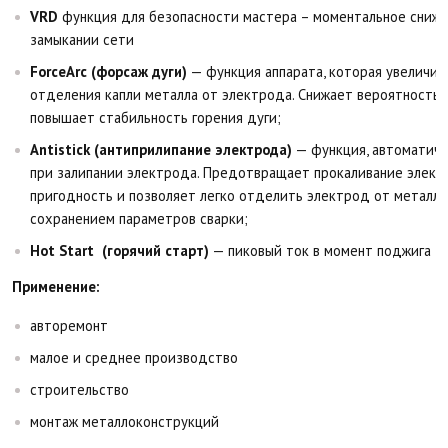
VRD
функция для безопасности мастера – моментальное сниже
замыкании сети
ForceArc (форсаж дуги)
— функция аппарата, которая увеличив
отделения капли металла от электрода. Снижает вероятность 
повышает стабильность горения дуги;
Antistick (антиприлипание электрода)
— функция, автоматиче
при залипании электрода. Предотвращает прокаливание электр
пригодность и позволяет легко отделить электрод от металл
сохранением параметров сварки;
Hot Start (горячий старт)
— пиковый ток в момент поджига ду
Применение:
авторемонт
малое и среднее производство
строительство
монтаж металлоконструкций