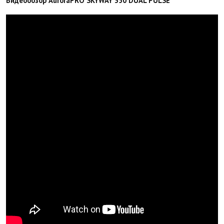
Видеообзор AuroraPRO SKYWAY 350 DUAL PULSE