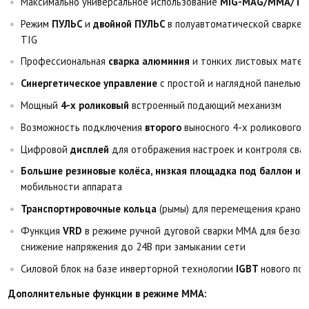
Максимально универсальное использование
MIG-MAG/MMA/TIG
Режим
ПУЛЬС
и
двойной ПУЛЬС
в полуавтоматической сварке M
TIG
Профессиональная
сварка алюминия
и тонких листовых матер
Синергетическое управление
с простой и наглядной панелью 
Мощный
4-х роликовый
встроенный подающий механизм
Возможность подключения
второго
выносного 4-х роликового
Цифровой
дисплей
для отображения настроек и контроля сва
Большие резиновые колёса, низкая площадка под баллон и 
мобильности аппарата
Транспортировочные кольца
(рымы) для перемещения краном
Функция
VRD
в режиме ручной дуговой сварки MMA для безоп
снижение напряжения до 24В при замыкании сети
Силовой блок на базе инверторной технологии
IGBT
нового по
Дополнительные функции в режиме ММА: