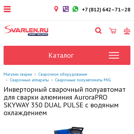
покупателем. Срок резерва — не
более 3 рабочих дней.
+7 (812) 642–71–28
1-2 дня
Товар в наличии на складе. Срок
поставки в магазин: 1-2 рабочих
дня.
Под заказ
Данный товар отсутствует на
складе. Сроки поставки
Каталог
уточните у менеджера.
Магазин сварки
Сварочное оборудование
Сварочные аппараты
Сварочные полуавтоматы MIG
Инверторный сварочный полуавтомат
для сварки алюминия AuroraPRO
SKYWAY 350 DUAL PULSE с водяным
охлаждением