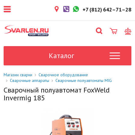
покупателем. Срок резерва — не
более 3 рабочих дней.
+7 (812) 642–71–28
1-2 дня
Товар в наличии на складе. Срок
поставки в магазин: 1-2 рабочих
дня.
Под заказ
Данный товар отсутствует на
складе. Сроки поставки
Каталог
уточните у менеджера.
Магазин сварки
Сварочное оборудование
Сварочные аппараты
Сварочные полуавтоматы MIG
Сварочный полуавтомат FoxWeld
Invermig 185