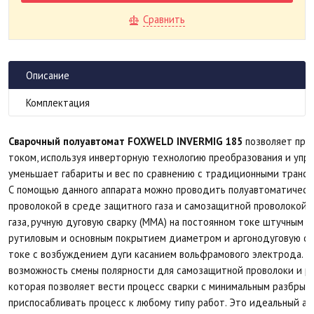
Сравнить
Описание
Комплектация
Сварочный полуавтомат FOXWELD INVERMIG 185
позволяет про
током, используя инверторную технологию преобразования и упра
уменьшает габариты и вес по сравнению с традиционными транс
С помощью данного аппарата можно проводить полуавтоматическ
проволокой в среде защитного газа и самозащитной проволокой 
газа, ручную дуговую сварку (ММА) на постоянном токе штучным 
рутиловым и основным покрытием диаметром и аргонодуговую сва
токе с возбуждением дуги касанием вольфрамового электрода.
F
возможность смены полярности для самозащитной проволоки и ре
которая позволяет вести процесс сварки с минимальным разбрыз
приспосабливать процесс к любому типу работ. Это идеальный а