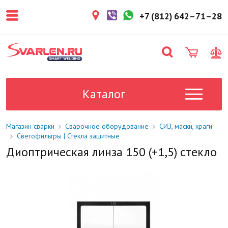
покупателем. Срок резерва — не
более 3 рабочих дней.
+7 (812) 642–71–28
1-2 дня
Товар в наличии на складе. Срок
поставки в магазин: 1-2 рабочих
дня.
Под заказ
Данный товар отсутствует на
складе. Сроки поставки
Каталог
уточните у менеджера.
Магазин сварки
Сварочное оборудование
СИЗ, маски, краги
Светофильтры | Стекла защитные
Диоптрическая линза 150 (+1,5) стекло