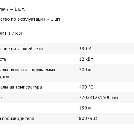
печь — 1 шт.
ство по эксплуатации — 1 шт.
ристики
ение питающей сети
380 В
сть
12 кВт
альная масса загружаемых
200 кг
одов
альная температура
400 °С
ты
770х812х1500 мм
130 кг
л производителя
8007903