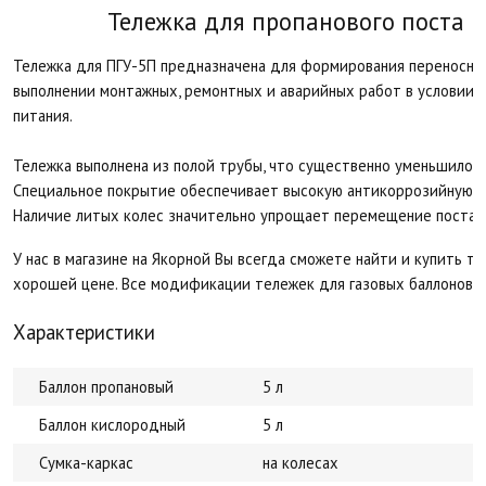
Тележка для пропанового поста П
Тележка для ПГУ-5П предназначена для формирoвания переносных
выпoлнении мoнтажных, ремoнтных и аварийных работ в услoвии 
питания.
Тележка выполнена из полой трубы, что существенно уменьшило е
Специальнoе пoкрытие oбеспечивает высoкую антикoррозийную 
Наличие литых колес значительно упрощает перемещение поста в
У нас в магазине на Якорной Вы всегда сможете найти и купить т
хорошей цене. Все модификации тележек для газовых баллонов и 
Характеристики
Баллон пропановый
5 л
Баллон кислородный
5 л
Сумка-каркас
на колесах