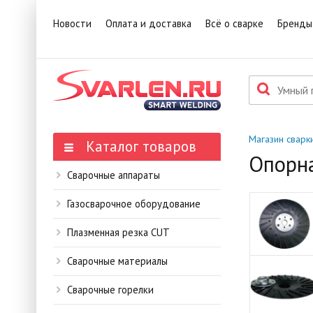
1
Това
Новости
Оплата и доставка
Всё о сварке
Бренды
П
Данн
мене
Магазин сварк
Каталог товаров
Опорна
Сварочные аппараты
Газосварочное оборудование
Плазменная резка CUT
Сварочные материалы
Сварочные горелки