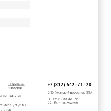
+7 (812) 642–71–28
Сварочный
инвертор
СПб, Уманский переулок, 88А
х не является
Пн.-Пт. с 9:00 до 19:00
.
Сб., Вс. — выходной
, либо услуг, вы
е о нас