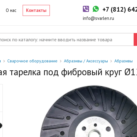
-2 дня
+7 (812) 6
р в наличии на складе. Срок поставки в магазин: 1-2 рабочих дня
О нас
Контакты
од заказ
info@svarlen.ru
ый товар отсутствует на складе. Сроки поставки уточните у
джера.
и
Сварочное оборудование
Абразивы / Аксессуары
Абразивы
я тарелка под фибровый круг Ø1