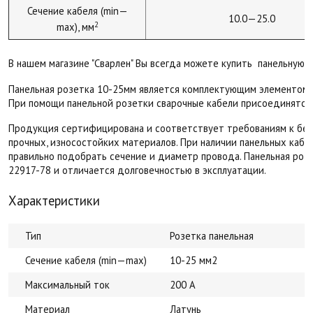
Сечение кабеля (min—
10.0—25.0
2
max), мм
В нашем магазине "Сварлен" Вы всегда можете купить панельную р
Панельная
розетка
10-25мм является комплектующим элементом в
При помощи панельной
розетки
сварочные кабели присоединятся 
Продукция сертифицирована и соответствует требованиям к безо
прочных, износостойких материалов. При наличии панельных каб
правильно подобрать сечение и диаметр провода.
Панельная
роз
22917-78 и отличается долговечностью в эксплуатации.
Характеристики
Тип
Розетка панельная
Сечение кабеля (min—max)
10-25 мм2
Максимальный ток
200 А
Материал
Латунь