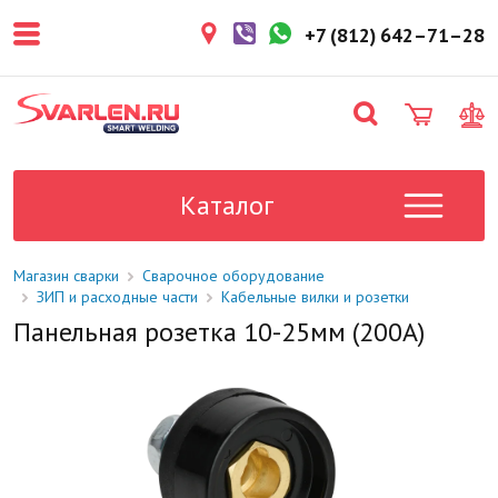
покупателем. Срок резерва — не
более 3 рабочих дней.
+7 (812) 642–71–28
1-2 дня
Товар в наличии на складе. Срок
поставки в магазин: 1-2 рабочих
дня.
Под заказ
Данный товар отсутствует на
складе. Сроки поставки
Каталог
уточните у менеджера.
Магазин сварки
Сварочное оборудование
ЗИП и расходные части
Кабельные вилки и розетки
Панельная розетка 10-25мм (200А)