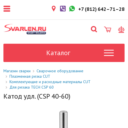
покупателем. Срок резерва — не
более 3 рабочих дней.
+7 (812) 642–71–28
1-2 дня
Товар в наличии на складе. Срок
поставки в магазин: 1-2 рабочих
дня.
Под заказ
Данный товар отсутствует на
складе. Сроки поставки
Каталог
уточните у менеджера.
Магазин сварки
Сварочное оборудование
Плазменная резка CUT
Комплектующие и расходные материалы CUT
Для резака TECH CSP 60
Катод удл. (CSP 40-60)