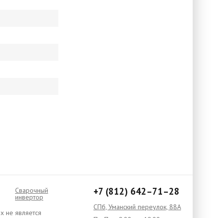
+7 (812) 642–71–28
Сварочный
инвертор
СПб, Уманский переулок, 88А
х не является