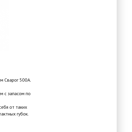
им
Сварог 500А.
м с запасом по
себя от таких
тактных губок.