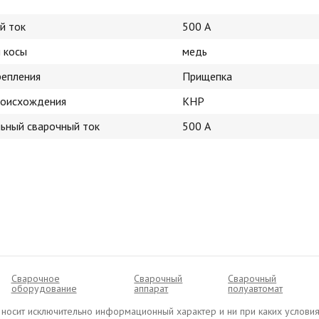
й ток
500 А
 косы
медь
репления
Прищепка
роисхождения
КНР
ьный сварочный ток
500 А
Сварочное
Сварочный
Cварочный
оборудование
аппарат
полуавтомат
ru носит исключительно информационный характер и ни при каких условия