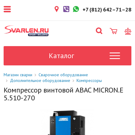
покупателем. Срок резерва — не
более 3 рабочих дней.
+7 (812) 642–71–28
1-2 дня
Товар в наличии на складе. Срок
поставки в магазин: 1-2 рабочих
дня.
Под заказ
Данный товар отсутствует на
складе. Сроки поставки
Каталог
уточните у менеджера.
Магазин сварки
Сварочное оборудование
Дополнительное оборудование
Компрессоры
Компрессор винтовой ABAC MICRON.E
5.510-270