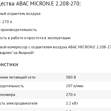
ства ABAC MICRON.E 2.208-270:​
ный осушитель воздуха
- 270 л.
 производительность.
сть в работе и простота в эксплуатации.
овой компрессор с осушителем воздуха ABAC MICRON.E 2.208-2
Сварлен" на Якорной!
ристики
ение питающей сети
380 В
одительность
297 л/мин
ресивера
270 л
ть электродвигателя
2.2 кВт