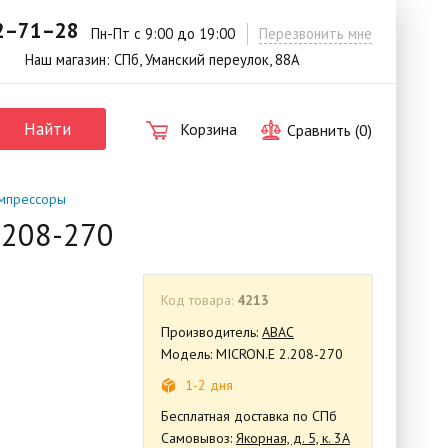
42–71–28
.
Пн-Пт с 9:00 до 19:00
Перезвонить мне
Наш магазин: СПб, Уманский переулок, 88А
Найти
Корзина
Сравнить (
0
)
мпрессоры
.208-270
Код товара:
4213
Производитель:
ABAC
Модель: MICRON.E 2.208-270
1-2 дня
Бесплатная доставка по СПб
Самовывоз:
Якорная, д. 5, к. 3А