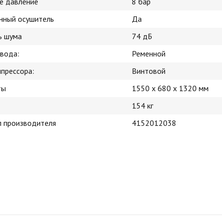
е давление
8 бар
нный осушитель
Да
ь шума
74 дБ
ивода:
Ременной
мпрессора:
Винтовой
ты
1550 x 680 x 1320 мм
154 кг
л производителя
4152012038