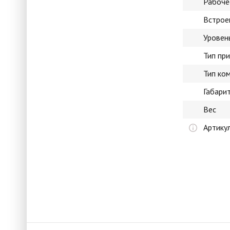
Рабоче
Встрое
Уровен
Тип пр
Тип ко
Габари
Вес
Артику