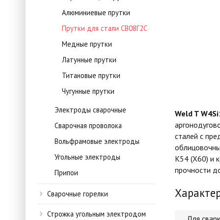
Алюминиевые прутки
Прутки для стали СВ08Г2C
Медные прутки
Латунные прутки
Титановые прутки
Чугунные прутки
Электроды сварочные
Weld T W4Si
аргонодугово
Сварочная проволока
сталей с пре
Вольфрамовые электроды
облицовочны
Угольные электроды
К54 (Х60) и 
прочности до
Припои
Характе
Сварочные горелки
Строжка угольным электродом
Для свар