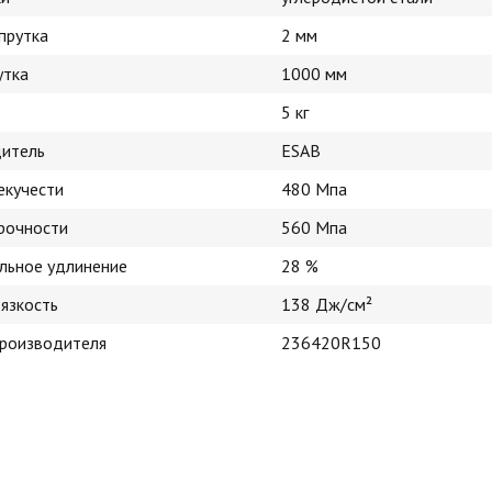
прутка
2 мм
утка
1000 мм
5 кг
итель
ESAB
екучести
480 Мпа
рочности
560 Мпа
льное удлинение
28 %
вязкость
138 Дж/см²
производителя
236420R150