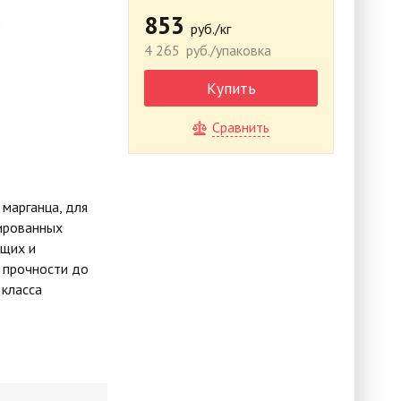
853
руб./кг
4 265
руб./упаковка
Купить
Сравнить
 марганца, для
гированных
ющих и
 прочности до
 класса