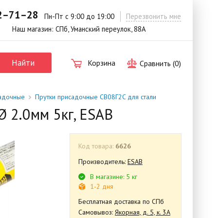
42–71–28
.
Пн-Пт с 9:00 до 19:00
Перезвонить мне
Наш магазин: СПб, Уманский переулок, 88А
Найти
Корзина
Сравнить (
0
)
садочные
Прутки присадочные СВ08Г2C для стали
Ø 2.0мм 5кг, ESAB
Код товара:
6626
Производитель:
ESAB
В магазине: 5 кг
1-2 дня
Бесплатная доставка по СПб
Самовывоз:
Якорная, д. 5, к. 3А