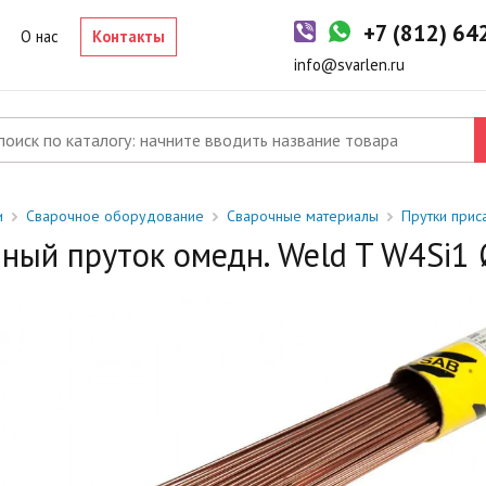
-2 дня
+7 (812) 6
р в наличии на складе. Срок поставки в магазин: 1-2 рабочих дня
О нас
Контакты
од заказ
info@svarlen.ru
ый товар отсутствует на складе. Сроки поставки уточните у
джера.
и
Сварочное оборудование
Сварочные материалы
Прутки при
ный пруток омедн. Weld T W4Si1 