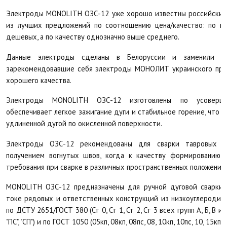
Электроды MONOLITH ОЗС-12 уже хорошо известны российским 
из лучших предложений по соотношению цена/качество: по це
дешевых, а по качеству однозначно выше среднего.
Данные электроды сделаны в Белоруссии и заменили н
зарекомендовавшие себя электроды МОНОЛИТ украинского прои
хорошего качества.
Электроды MONOLITH
ОЗС-12 изготовлены по усоверше
обеспечивает легкое зажигание дуги и стабильное горение, что 
удлиненной дугой по окисленной поверхности.
Электроды ОЗС-12 рекомендованы для сварки тавровых с
получением вогнутых швов, когда к качеству формированию
требования при сварке в различных пространственных положениях
MONOLITH ОЗС-12 предназначены для ручной дуговой сварки 
токе рядовых и ответственных конструкций из низкоуглеродист
по ДСТУ 2651/ГОСТ 380 (Ст 0, Ст 1, Ст 2, Ст 3 всех групп А, Б, В и 
"ПС", "СП") и по ГОСТ 1050 (05кп, 08кп, 08пс, 08, 10кп, 10пс, 10, 15кп, 1