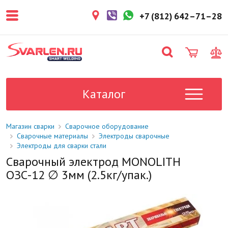
покупателем. Срок резерва — не
более 3 рабочих дней.
+7 (812) 642–71–28
1-2 дня
Товар в наличии на складе. Срок
поставки в магазин: 1-2 рабочих
дня.
Под заказ
Данный товар отсутствует на
складе. Сроки поставки
Каталог
уточните у менеджера.
Магазин сварки
Сварочное оборудование
Сварочные материалы
Электроды сварочные
Электроды для сварки стали
Сварочный электрод MONOLITH
ОЗС-12 ∅ 3мм (2.5кг/упак.)