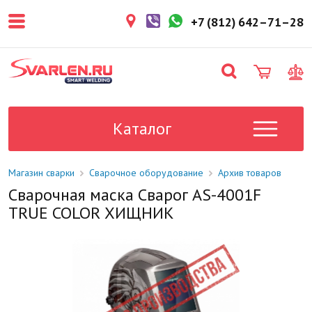
покупателем. Срок резерва — не
более 3 рабочих дней.
+7 (812) 642–71–28
1-2 дня
Товар в наличии на складе. Срок
поставки в магазин: 1-2 рабочих
дня.
Под заказ
Данный товар отсутствует на
складе. Сроки поставки
Каталог
уточните у менеджера.
Магазин сварки
Сварочное оборудование
Архив товаров
Сварочная маска Сварог AS-4001F
TRUE COLOR ХИЩНИК