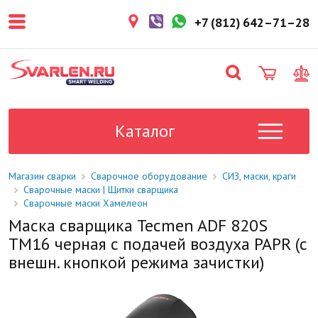
покупателем. Срок резерва — не
более 3 рабочих дней.
+7 (812) 642–71–28
1-2 дня
Товар в наличии на складе. Срок
поставки в магазин: 1-2 рабочих
дня.
Под заказ
Данный товар отсутствует на
складе. Сроки поставки
Каталог
уточните у менеджера.
Магазин сварки
Сварочное оборудование
СИЗ, маски, краги
Сварочные маски | Щитки сварщика
Сварочные маски Хамелеон
Маска сварщика Tecmen ADF 820S
TM16 черная с подачей воздуха PAPR (с
внешн. кнопкой режима зачистки)