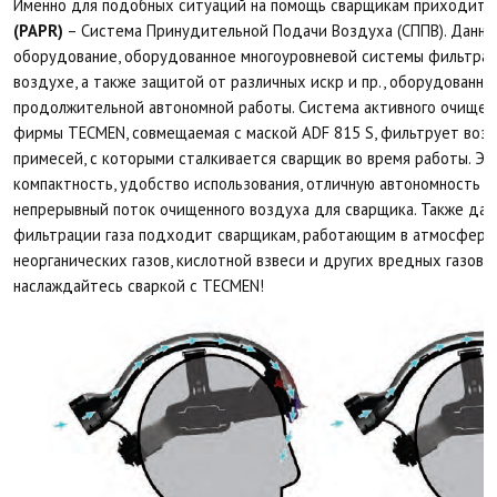
Именно для подобных ситуаций на помощь сварщикам приходит
P
(PAPR)
– Система Принудительной Подачи Воздуха (СППВ). Данна
оборудование, оборудованное многоуровневой системы фильтра
воздухе, а также защитой от различных искр и пр., оборудованн
продолжительной автономной работы. Система активного очищен
фирмы TECMEN, совмещаемая с маской ADF 815 S, фильтрует воз
примесей, с которыми сталкивается сварщик во время работы. Э
компактность, удобство использования, отличную автономность и
непрерывный поток очищенного воздуха для сварщика. Также да
фильтрации газа подходит сварщикам, работающим в атмосфере 
неорганических газов, кислотной взвеси и других вредных газов.
наслаждайтесь сваркой с TECMEN!