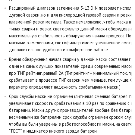
Расширенный диапазон затемнения 5-13 DIN позволяет использ
дуговой сварки, но и для кислородной газовой сварки и резки,
плазменной резки металла. Также немаловажно, чтобы маска на
типах сварки и резки, светофильтр данной маски оборудован 
максимальную стабильность обнаружения начала процесса. По
масками-хамелеонами, светофильтр имеет увеличенное смотро
дополнительное удобство и комфорт при работе
Время обнаружения начала сварки у данной маски составляет 1/
один из самых лучших показателей среди современных масок. 
про ТИГ рейтинг, равный 2А (Тиг рейтинг - минимальный ток, 
срабатывает в процессе ТИГ сварки, чем меньше, тем лучше. Сч
параметр определяет надежность срабатывания маски.)
Срок службы маски не ограничен (литиевая сменная батарея т
увеличивает скорость срабатывания в 10 раз по сравнению с м
батареями. Маски других производителей вообще без батарей
несменными же батареями срок службы ограничен сроком службы
чтобы вы были уверенны в работоспособности маски, на свето
"ТЕСТ" и индикатор низкого заряда батареи.