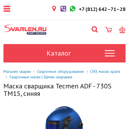
покупателем. Срок резерва — не
более 3 рабочих дней.
+7 (812) 642–71–28
1-2 дня
Товар в наличии на складе. Срок
поставки в магазин: 1-2 рабочих
дня.
Под заказ
Данный товар отсутствует на
складе. Сроки поставки
Каталог
уточните у менеджера.
Магазин сварки
Сварочное оборудование
СИЗ, маски, краги
Сварочные маски | Щитки сварщика
Маска сварщика Tecmen ADF - 730S
TM15, синяя