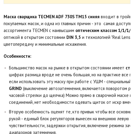
Маска сварщика TECMEN ADF 730S TM15 синяя
входит в тройку
покупаемых масок, и одна из главных причин - это самая доступна
ассортимента TECMEN c наивысшим
оптическим классом 1/1/1/1
оптикой в открытом состоянии
DIN 3,5
и технологией "Real Lens"
цветопередачу и минимальные искажения.
Особенности:
Большинство масок на рынке в открытом состоянии имеет
сте
цифрах разница вроде не очень большая, но на практике все г
если использовать эту маску при работе с УШМ - специальный
GRIND
(выключение автозатемнения, включается поворотом ре
часовой стрелки до щелчка) Можно прямо в сварочной маске п
соединений, нет необходимости одевать щиток от искр вмест
Вторую особенность оценят те, кто привык чтобы все основны
рукой - единый блок регуляторов вынесен на внешнюю левую ст
чувствительности, задержки открытия, включение режима зачи
диапазонов затемнения.