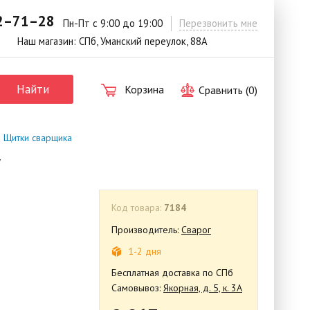
42–71–28
.
Пн-Пт с 9:00 до 19:00
Перезвонить мне
Наш магазин: СПб, Уманский переулок, 88А
Найти
Корзина
Сравнить (
0
)
| Щитки сварщика
r
Код товара:
7184
Производитель:
Сварог
1-2 дня
Бесплатная доставка по СПб
Самовывоз:
Якорная, д. 5, к. 3А