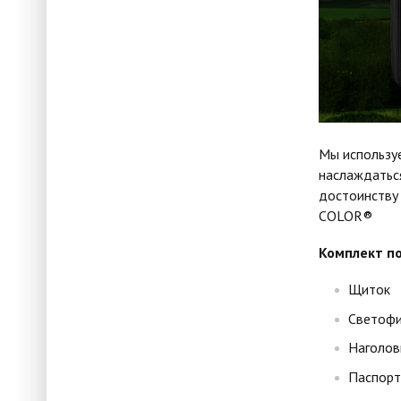
Мы используе
наслаждатьс
достоинству
COLOR®
Комплект по
Щиток
Светофи
Наголов
Паспорт