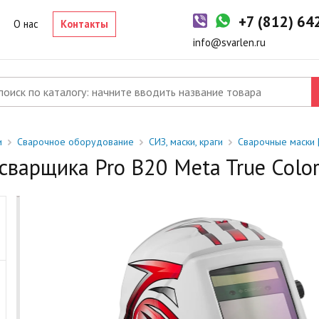
-2 дня
+7 (812) 6
р в наличии на складе. Срок поставки в магазин: 1-2 рабочих дня
О нас
Контакты
од заказ
info@svarlen.ru
ый товар отсутствует на складе. Сроки поставки уточните у
джера.
и
Сварочное оборудование
СИЗ, маски, краги
Сварочные маски 
сварщика Pro B20 Мeta True Colo