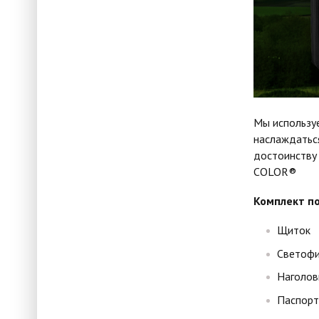
Мы используе
наслаждатьс
достоинству
COLOR®
Комплект по
Щиток
Светофи
Наголов
Паспорт