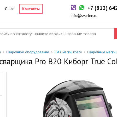
-2 дня
+7 (812) 6
р в наличии на складе. Срок поставки в магазин: 1-2 рабочих дня
О нас
Контакты
од заказ
info@svarlen.ru
ый товар отсутствует на складе. Сроки поставки уточните у
джера.
и
Сварочное оборудование
СИЗ, маски, краги
Сварочные маски 
сварщика Pro B20 Киборг True Co