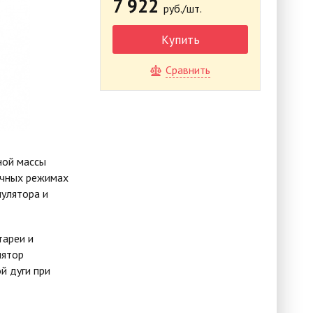
7 922
руб./шт.
Купить
Сравнить
ной массы
ичных режимах
мулятора и
тареи и
лятор
й дуги при