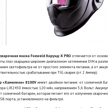
сварочная маска Foxweld Корунд-X PRO
отличается от основ
иты глаз сварщика широким диапазоном затемнения DIN в разл
нием светофильтра не от простого элемента питания, а от акку
твительностью срабатывания при TIG сварке (от 2 Ампер).
р «Хамелеон» 8100V
имеет двойное питание: от солнечной ба
ора LIR2450 ёмкостью 120 мАч, напряжением 3,6 Вольт. Аккуму
т солнечной батареи, которая питает его от излучения сварочно
USB порта, установленного на фильтре.