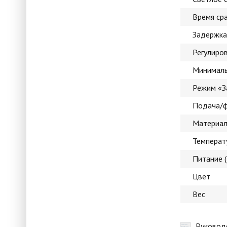
Время ср
Задержка
Регулиров
Минималь
Режим «З
Подача/ф
Материал
Температ
Питание (
Цвет
Вес
Руководс