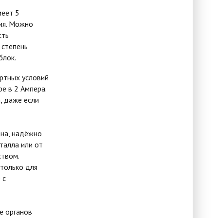
меет 5
ния. Можно
сть
 степень
блок.
ртных условий
е в 2 Ампера.
, даже если
ена, надёжно
талла или от
ством.
 только для
 с
е органов