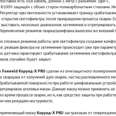
поставки есть USB кабель, длиной 1 метр с разъёмом Type-C.
 8100V защищён с обоих сторон поликарбонатным стеклами. И
 Регулятор чувствительности устанавливает границу срабатыва
 открытия светофильтра, после прекращения процесса сварки. Е
выставить несколько диапазонов затемнения и отрегулировать
 Переключение режимов сварка/шлифовка вынесено во внешний 
ых сложных режимов работы для светофильтра создание комфо
ке, реакция фильтра на затемнение происходит уже при параметр
х датчика гарантируют срабатывания затемнения светофильтра
иков случайно будет закрыт.
и
Foxweld Корунд-X PRO
сделан из огнезащитного полипропил
сварщика от излучений дуги сварки, частиц расплавленного ме
брабатываемой поверхности при работе шлифовальным устрой
регулировок оголовья маски. Данную маску можно применять не
во время процесса сварки, но и, как средство защиты при работе
м или режущем инструменте.
 применяющий маску
Корунд-X PRO
застрахован от повреждени