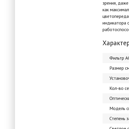
зрения, даже
как максимал
цветопереда
индикатора 
работоспосо
Характе
Фильтр 
Размер с
Установо
Кол-во се
Оптическ
Модель с
Степень 
Светлое 