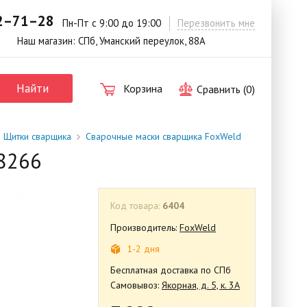
42–71–28
.
Пн-Пт с 9:00 до 19:00
Перезвонить мне
Наш магазин: СПб, Уманский переулок, 88А
Найти
Корзина
Сравнить (
0
)
| Щитки сварщика
Сварочные маски сварщика FoxWeld
-8266
Код товара:
6404
Производитель:
FoxWeld
1-2 дня
Бесплатная доставка по СПб
Самовывоз:
Якорная, д. 5, к. 3А