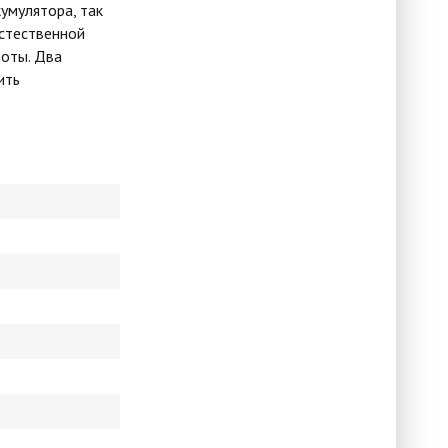
умулятора, так
естественной
боты. Два
ить