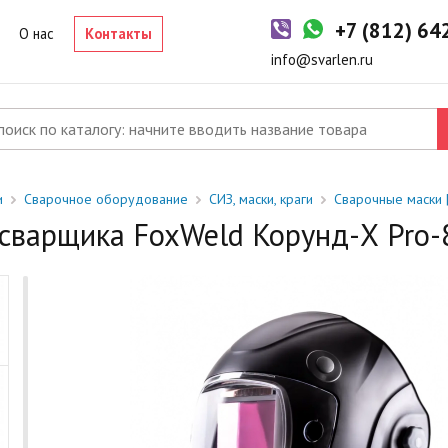
-2 дня
+7 (812) 6
р в наличии на складе. Срок поставки в магазин: 1-2 рабочих дня
О нас
Контакты
од заказ
info@svarlen.ru
ый товар отсутствует на складе. Сроки поставки уточните у
джера.
и
Сварочное оборудование
СИЗ, маски, краги
Сварочные маски 
сварщика FoxWeld Корунд-Х Pro