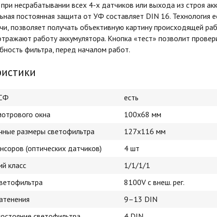
 при несрабатывании всех 4-х датчиков или выхода из строя акк
ьная постоянная защита от УФ составляет DIN 16. Технология 
чи, позволяет получать объективную картину происходящей ра
отражают работу аккумулятора. Кнопка «тест» позволит провер
бность фильтра, перед началом работ.
ристики
АСФ
есть
мотрового окна
100х68 мм
чные размеры светофильтра
127х116 мм
нсоров (оптических датчиков)
4 шт
ий класс
1/1/1/1
ветофильтра
8100V с внеш. рег.
затенения
9–13 DIN
состояние светофильтра
4 DIN