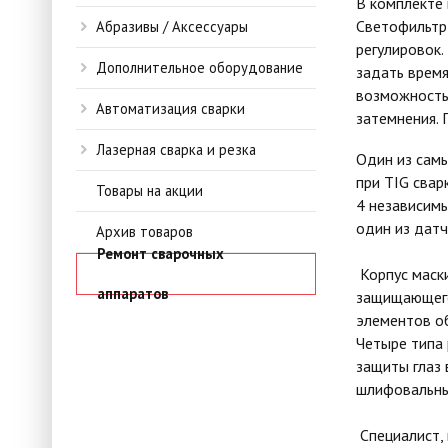
В комплекте 
Светофильтр
Абразивы / Аксессуары
регулировок.
Дополнительное оборудование
задать время
возможность 
Автоматизация сварки
затемнения.
Лазерная сварка и резка
Один из сам
при TIG свар
Товары на акции
4 независимы
один из датч
Архив товаров
Ремонт сварочных
Корпус маск
аппаратов
защищающего 
элементов о
Четыре типа 
защиты глаз 
шлифовальны
Специалист,