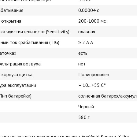
абатывания
0.00004 с
 открытия
200-1000 мс
ка чувствительности (Sensitivity)
плавная
ный ток срабатывания (TIG)
≥ 2 А А
аточка»
есть
ильтрация воздуха
нет
 корпуса щитка
Полипропилен
ура эксплуатации
– 10…+55 С°
Тип батарейки)
солнечная батарея/аккуму
Черный
580 г
тво по эксплуатации маска сварщика FoxWeld Корунд-Х Pro