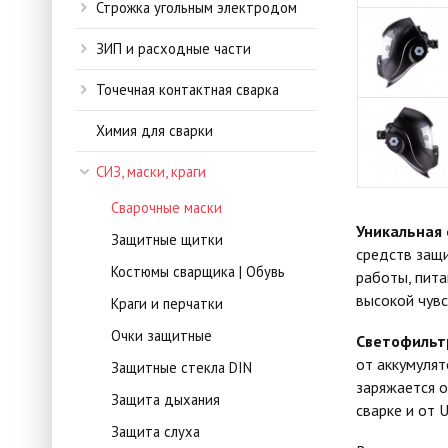
Строжка угольным электродом
ЗИП и расходные части
Точечная контактная сварка
Химия для сварки
СИЗ, маски, краги
Сварочные маски
Уникальная 
Защитные щитки
средств защ
Костюмы сварщика | Обувь
работы, пита
высокой чувс
Краги и перчатки
Очки защитные
Светофильт
от аккумулят
Защитные стекла DIN
заряжается о
Защита дыхания
сварке и от 
Защита слуха