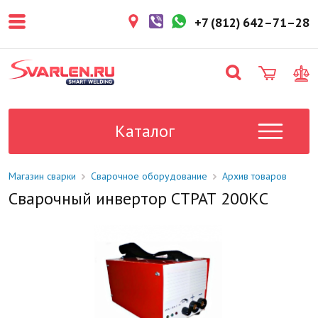
покупателем. Срок резерва — не
более 3 рабочих дней.
+7 (812) 642–71–28
1-2 дня
Товар в наличии на складе. Срок
поставки в магазин: 1-2 рабочих
дня.
Под заказ
Данный товар отсутствует на
складе. Сроки поставки
Каталог
уточните у менеджера.
Магазин сварки
Сварочное оборудование
Архив товаров
Сварочный инвертор СТРАТ 200КС