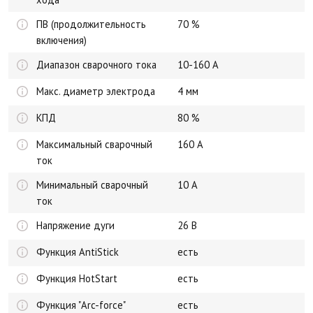
ПВ (продолжительность
70 %
включения)
Диапазон сварочного тока
10-160 А
Макс. диаметр электрода
4 мм
КПД
80 %
Максимальный сварочный
160 А
ток
Минимальный сварочный
10 А
ток
Напряжение дуги
26 В
Функция AntiStick
есть
Функция HotStart
есть
Функция "Arc-force"
есть