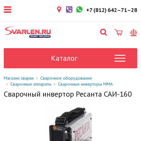
покупателем. Срок резерва — не
более 3 рабочих дней.
+7 (812) 642–71–28
1-2 дня
Товар в наличии на складе. Срок
поставки в магазин: 1-2 рабочих
дня.
Под заказ
Данный товар отсутствует на
складе. Сроки поставки
Каталог
уточните у менеджера.
Магазин сварки
Сварочное оборудование
Сварочные аппараты
Сварочные инверторы ММА
Сварочный инвертор Ресанта САИ-160