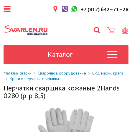
покупателем. Срок резерва — не
более 3 рабочих дней.
+7 (812) 642–71–28
1-2 дня
Товар в наличии на складе. Срок
поставки в магазин: 1-2 рабочих
дня.
Под заказ
Данный товар отсутствует на
складе. Сроки поставки
Каталог
уточните у менеджера.
Магазин сварки
Сварочное оборудование
СИЗ, маски, краги
Краги и перчатки сварщика
Перчатки сварщика кожаные 2Hands
0280 (р-р 8,5)