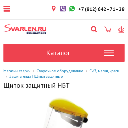
покупателем. Срок резерва — не
более 3 рабочих дней.
+7 (812) 642–71–28
1-2 дня
Товар в наличии на складе. Срок
поставки в магазин: 1-2 рабочих
дня.
Под заказ
Данный товар отсутствует на
складе. Сроки поставки
Каталог
уточните у менеджера.
Магазин сварки
Сварочное оборудование
СИЗ, маски, краги
Защита лица | Щитки защитные
Щиток защитный НБТ