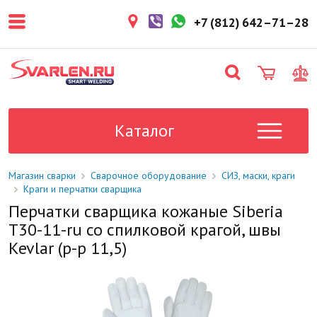
покупателем. Срок резерва — не
более 3 рабочих дней.
+7 (812) 642–71–28
1-2 дня
Товар в наличии на складе. Срок
поставки в магазин: 1-2 рабочих
дня.
Под заказ
Данный товар отсутствует на
складе. Сроки поставки
Каталог
уточните у менеджера.
Магазин сварки
Сварочное оборудование
СИЗ, маски, краги
Краги и перчатки сварщика
Перчатки сварщика кожаные Siberia
Т30-11-ru со спилковой крагой, швы
Kevlar (р-р 11,5)