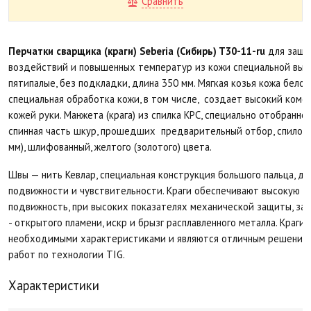
Сравнить
Перчатки сварщика (краги) Seberia (Сибирь) T30-11-ru
для защи
воздействий и повышенных температур из кожи специальной выде
пятипалые, без подкладки, длина 350 мм. Мягкая козья кожа белого 
специальная обработка кожи, в том числе, создает высокий комф
кожей руки. Манжета (крага) из спилка КРС, специально отобранного
спинная часть шкур, прошедших предварительный отбор, спилок о
мм), шлифованный, желтого (золотого) цвета.
Швы — нить Кевлар, специальная конструкция большого пальца, д
подвижности и чувствительности. Краги обеспечивают высокую т
подвижность, при высоких показателях механической защиты, з
- открытого пламени, искр и брызг расплавленного металла. Краги 
необходимыми характеристиками и являются отличным решением
работ по технологии TIG.
Характеристики