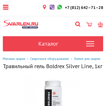
покупателем. Срок резерва — не
более 3 рабочих дней.
+7 (812) 642–71–28
1-2 дня
Товар в наличии на складе. Срок
поставки в магазин: 1-2 рабочих
дня.
Под заказ
Данный товар отсутствует на
складе. Сроки поставки
Каталог
уточните у менеджера.
Магазин сварки
Сварочное оборудование
Химия для сварки
Травильный гель Boldrex Silver Line, 1кг