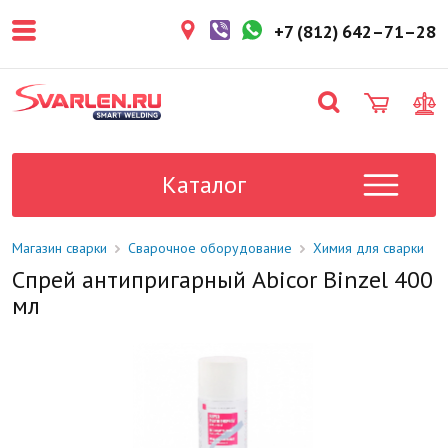
покупателем. Срок резерва — не
более 3 рабочих дней.
+7 (812) 642–71–28
1-2 дня
Товар в наличии на складе. Срок
поставки в магазин: 1-2 рабочих
дня.
Под заказ
Данный товар отсутствует на
складе. Сроки поставки
Каталог
уточните у менеджера.
Магазин сварки
Сварочное оборудование
Химия для сварки
Спрей антипригарный Abicor Binzel 400
мл