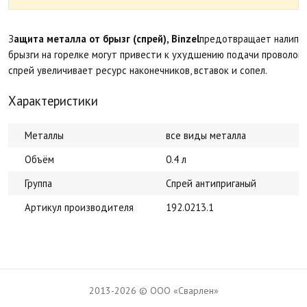
З
ащита металла от брызг (спрей), Binzel​
предотвращает налипани
брызги на горелке могут привести к ухудшению подачи проволоки
спрей увеличивает ресурс наконечников, вставок и сопел.
Характеристики
Металлы
все виды металла
Объём
0.4 л
Группа
Спрей антиприганый
Артикул производителя
192.0213.1
2013-2026 © ООО «Сварлен»