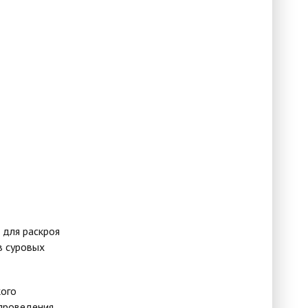
 для раскроя
в суровых
кого
проведения