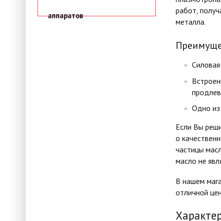
работ, получ
аппаратов
металла.
Преимуще
Силовая
Встроен
продлев
Одно из
Если Вы реш
о качествен
частицы масл
масло не явл
В нашем мага
отличной цен
Характе