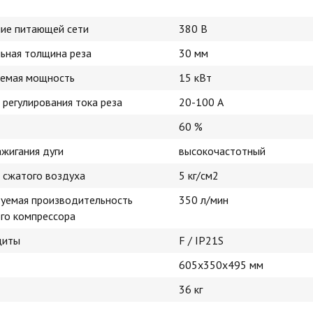
ие питающей сети
380 В
ьная толщина реза
30 мм
емая мощность
15 кВт
 регулирования тока реза
20-100 А
60 %
ажигания дуги
высокочастотный
 сжатого воздуха
5 кг/см2
уемая производительность
350 л/мин
го компрессора
щиты
F / IP21S
605x350x495 мм
36 кг