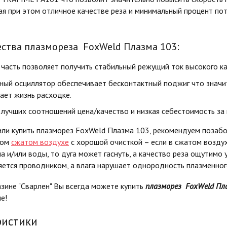
ая при этом отличное качестве реза и минимальный процент пот
ства плазмореза FoxWeld Плазма 103:
 часть позволяет получить стабильный режущий ток высокого ка
ный осциллятор обеспечивает бесконтактный поджиг что значи
ает жизнь расходке.
 лучших соотношений цена/качество и низкая себестоимость за 
или купить плазморез FoxWeld Плазма 103, рекомендуем позабо
ном
сжатом воздухе
с хорошой очисткой – если в сжатом возду
а и/или воды, то дуга может гаснуть, а качество реза ощутимо 
яется проводником, а влага нарушает однородность плазменног
зине "Сварлен" Вы всегда можете купить
п
лазморез
FoxWeld Пла
е!
ристики