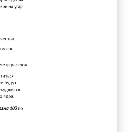
ери на угар
чества.
тельно
метр раскроя.
титься
хе будут
ухудшится:
о ядра.
зма 103
по