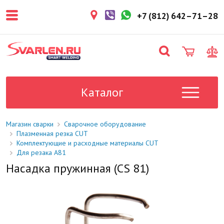
покупателем. Срок резерва — не
более 3 рабочих дней.
+7 (812) 642–71–28
1-2 дня
Товар в наличии на складе. Срок
поставки в магазин: 1-2 рабочих
дня.
Под заказ
Данный товар отсутствует на
складе. Сроки поставки
Каталог
уточните у менеджера.
Магазин сварки
Сварочное оборудование
Плазменная резка CUT
Комплектующие и расходные материалы CUT
Для резака A81
Насадка пружинная (CS 81)