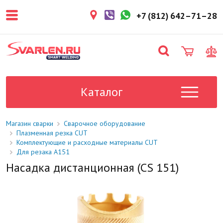
покупателем. Срок резерва — не
более 3 рабочих дней.
+7 (812) 642–71–28
1-2 дня
Товар в наличии на складе. Срок
поставки в магазин: 1-2 рабочих
дня.
Под заказ
Данный товар отсутствует на
складе. Сроки поставки
Каталог
уточните у менеджера.
Магазин сварки
Сварочное оборудование
Плазменная резка CUT
Комплектующие и расходные материалы CUT
Для резака A151
Насадка дистанционная (CS 151)