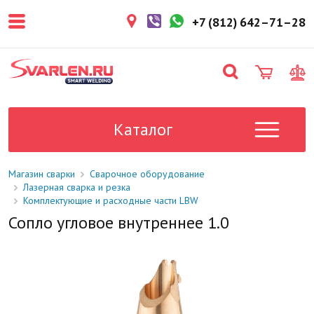
покупателем. Срок резерва — не
более 3 рабочих дней.
+7 (812) 642–71–28
1-2 дня
Товар в наличии на складе. Срок
поставки в магазин: 1-2 рабочих
дня.
Под заказ
Данный товар отсутствует на
складе. Сроки поставки
Каталог
уточните у менеджера.
Магазин сварки
Сварочное оборудование
Лазерная сварка и резка
Комплектующие и расходные части LBW
Сопло угловое внутреннее 1.0