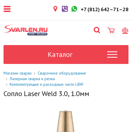
покупателем. Срок резерва — не
более 3 рабочих дней.
+7 (812) 642–71–28
1-2 дня
Товар в наличии на складе. Срок
поставки в магазин: 1-2 рабочих
дня.
Под заказ
Данный товар отсутствует на
складе. Сроки поставки
Каталог
уточните у менеджера.
Магазин сварки
Сварочное оборудование
Лазерная сварка и резка
Комплектующие и расходные части LBW
Сопло Laser Weld 3.0, 1.0мм