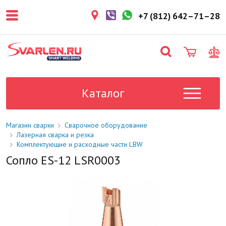
покупателем. Срок резерва — не
более 3 рабочих дней.
+7 (812) 642–71–28
1-2 дня
Товар в наличии на складе. Срок
поставки в магазин: 1-2 рабочих
дня.
Под заказ
Данный товар отсутствует на
складе. Сроки поставки
Каталог
уточните у менеджера.
Магазин сварки
Сварочное оборудование
Лазерная сварка и резка
Комплектующие и расходные части LBW
Сопло ES-12 LSR0003