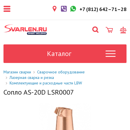
покупателем. Срок резерва — не
более 3 рабочих дней.
+7 (812) 642–71–28
1-2 дня
Товар в наличии на складе. Срок
поставки в магазин: 1-2 рабочих
дня.
Под заказ
Данный товар отсутствует на
складе. Сроки поставки
Каталог
уточните у менеджера.
Магазин сварки
Сварочное оборудование
Лазерная сварка и резка
Комплектующие и расходные части LBW
Сопло AS-20D LSR0007